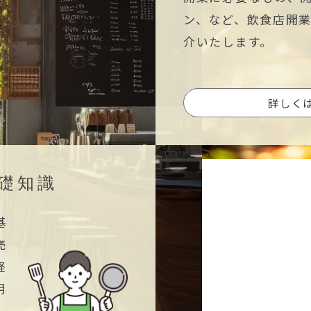
ン、など、飲食店開
介いたします。
詳しく
礎知識
基
売
経
明